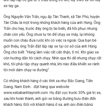
xe tay ga…
Ông Nguyễn Văn Trấn, ngụ ấp Tân Thanh, xã Tân Phú, huyện
Tân Châu là một trong những khách hàng của anh Hùng. Ông
Trấn cho hay, trước đây ông bị tai biến, đã hồi phục nhưng
chân còn yếu. Ông chưa tự tin để chạy xe máy, lại không
muốn con cháu đưa rước khi có việc ra ngoài. Qua bạn bè
giới thiệu, ông Trấn đặt lắp ráp xe tại cơ sở của anh Hùng.
Ông cho biết: “Hùng làm việc rất cẩn thận, tỉ mỉ. Khi giao xe
còn hướng dẫn tôi cách chạy. Nhìn qua thì dễ nhưng chạy rất
khó, tôi phải tập chạy quanh nhà, khi nào điều khiển xe rành
tôi mới dám chạy ra đường”.
Có những khách hàng ở các tỉnh xa như Bắc Giang, Tiền
Giang, Nam Định… đặt hàng qua website
www.xebabanhtayninh.com. Họ đặt cọc trước 30% giá trị xe,
sau khi hoàn thành, anh gửi xe bằng đường bưu điện đến
khách hàng. Đối với khách hàng ở xa, anh gọi điện bằng