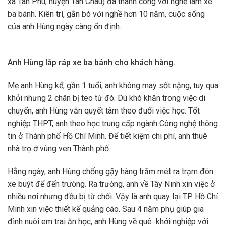
xã Tân Phú, huyện Tân Châu) đã thành công với nghề làm xe
ba bánh. Kiên trì, gắn bó với nghề hơn 10 năm, cuộc sống
của anh Hùng ngày càng ổn định.
Anh Hùng lắp ráp xe ba bánh cho khách hàng.
Mẹ anh Hùng kể, gần 1 tuổi, anh không may sốt nặng, tuy qua
khỏi nhưng 2 chân bị teo từ đó. Dù khó khăn trong việc di
chuyển, anh Hùng vẫn quyết tâm theo đuổi việc học. Tốt
nghiệp THPT, anh theo học trung cấp ngành Công nghệ thông
tin ở Thành phố Hồ Chí Minh. Để tiết kiệm chi phí, anh thuê
nhà trọ ở vùng ven Thành phố.
Hằng ngày, anh Hùng chống gậy hàng trăm mét ra trạm đón
xe buýt để đến trường. Ra trường, anh về Tây Ninh xin việc ở
nhiều nơi nhưng đều bị từ chối. Vậy là anh quay lại TP. Hồ Chí
Minh xin việc thiết kế quảng cáo. Sau 4 năm phụ giúp gia
đình nuôi em trai ăn học, anh Hùng về quê khởi nghiệp với