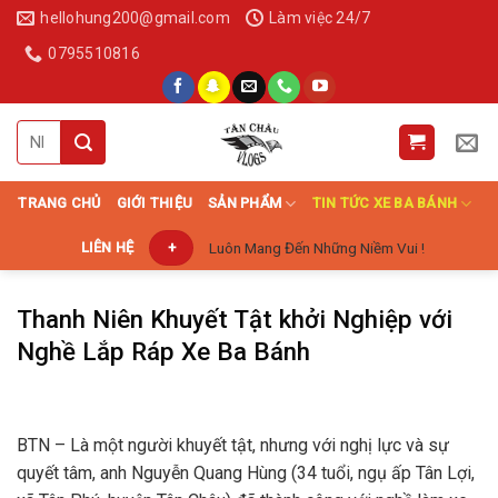
Skip
hellohung200@gmail.com
Làm việc 24/7
to
0795510816
content
Search
for:
TRANG CHỦ
GIỚI THIỆU
SẢN PHẨM
TIN TỨC XE BA BÁNH
Luôn Mang Đến Những Niềm Vui !
LIÊN HỆ
+
Thanh Niên Khuyết Tật khởi Nghiệp với
Nghề Lắp Ráp Xe Ba Bánh
BTN – Là một người khuyết tật, nhưng với nghị lực và sự
quyết tâm, anh Nguyễn Quang Hùng (34 tuổi, ngụ ấp Tân Lợi,