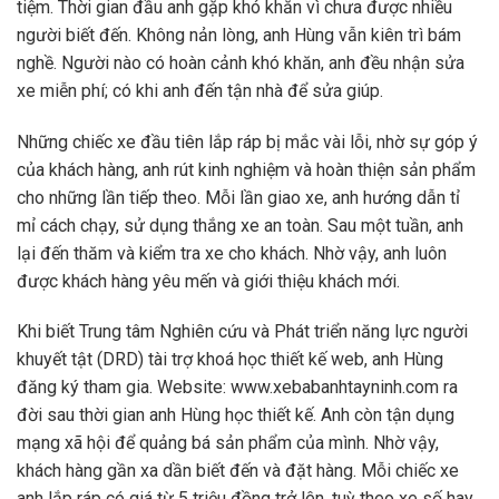
tiệm. Thời gian đầu anh gặp khó khăn vì chưa được nhiều
người biết đến. Không nản lòng, anh Hùng vẫn kiên trì bám
nghề. Người nào có hoàn cảnh khó khăn, anh đều nhận sửa
xe miễn phí; có khi anh đến tận nhà để sửa giúp.
Những chiếc xe đầu tiên lắp ráp bị mắc vài lỗi, nhờ sự góp ý
của khách hàng, anh rút kinh nghiệm và hoàn thiện sản phẩm
cho những lần tiếp theo. Mỗi lần giao xe, anh hướng dẫn tỉ
mỉ cách chạy, sử dụng thắng xe an toàn. Sau một tuần, anh
lại đến thăm và kiểm tra xe cho khách. Nhờ vậy, anh luôn
được khách hàng yêu mến và giới thiệu khách mới.
Khi biết Trung tâm Nghiên cứu và Phát triển năng lực người
khuyết tật (DRD) tài trợ khoá học thiết kế web, anh Hùng
đăng ký tham gia. Website: www.xebabanhtayninh.com ra
đời sau thời gian anh Hùng học thiết kế. Anh còn tận dụng
mạng xã hội để quảng bá sản phẩm của mình. Nhờ vậy,
khách hàng gần xa dần biết đến và đặt hàng. Mỗi chiếc xe
anh lắp ráp có giá từ 5 triệu đồng trở lên, tuỳ theo xe số hay