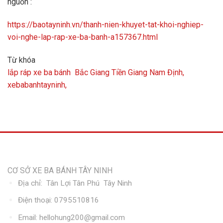
nguồn :
https://baotayninh.vn/thanh-nien-khuyet-tat-khoi-nghiep-
voi-nghe-lap-rap-xe-ba-banh-a157367.html
Từ khóa
lắp ráp xe ba bánh
Bắc Giang
Tiền Giang
Nam Định,
xebabanhtayninh,
Thông tin liên hệ
CƠ SỞ XE BA BÁNH TÂY NINH
Địa chỉ: Tân Lợi Tân Phú Tây Ninh
Điện thoại:
0795510816
Email:
hellohung200@gmail.com