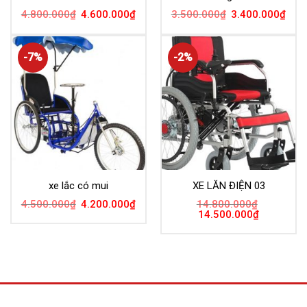
4.800.000
₫
4.600.000
₫
3.500.000
₫
3.400.000
₫
-7%
-2%
xe lắc có mui
XE LĂN ĐIỆN 03
4.500.000
₫
4.200.000
₫
14.800.000
₫
14.500.000
₫