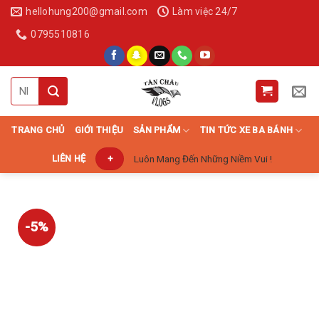
Skip
hellohung200@gmail.com
Làm việc 24/7
to
0795510816
content
Search
for:
TRANG CHỦ
GIỚI THIỆU
SẢN PHẨM
TIN TỨC XE BA BÁNH
Luôn Mang Đến Những Niềm Vui !
LIÊN HỆ
+
-5%