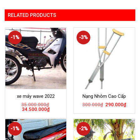
RELATED PRODUCTS
-1%
-3%
xe máy wave 2022
Nạng Nhôm Cao Cấp
35.000.000
₫
300.000
₫
290.000
₫
34.500.000
₫
-1%
-2%