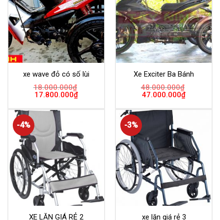
xe wave đỏ có số lùi
Xe Exciter Ba Bánh
18.000.000
₫
48.000.000
₫
17.800.000
₫
47.000.000
₫
-4%
-3%
XE LĂN GIÁ RẺ 2
xe lăn giá rẻ 3